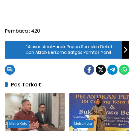
Pembaca :
420
*Alasan Anak-anak Papua Semakin Dekat
Dan Akrab Bersama Satgas Pamtas Yonif
711/Rks*
Pos Terkait
Metro Kota
Metro Kota