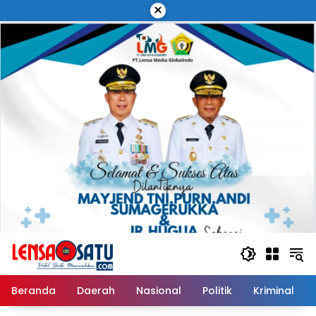
Langsung
×
ke
konten
Beranda
Daerah
Nasional
Politik
Kriminal