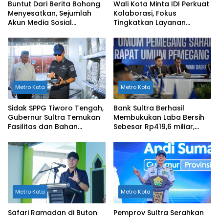
Buntut Dari Berita Bohong
Wali Kota Minta IDI Perkuat
Menyesatkan, Sejumlah
Kolaborasi, Fokus
Akun Media Sosial
Tingkatkan Layanan
Dilaporkan ke Polda Sultra
Kesehatan di Kendari
Metro Kota
Metro Kota
Sidak SPPG Tiworo Tengah,
Bank Sultra Berhasil
Gubernur Sultra Temukan
Membukukan Laba Bersih
Fasilitas dan Bahan
Sebesar Rp419,6 miliar,
Pangan Tak Sesuai
Meningkat dibandingkan
Standar
Capaian Tahun 2024
Metro Kota
Metro Kota
Safari Ramadan di Buton
Pemprov Sultra Serahkan