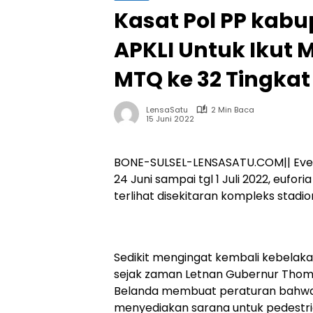
Kasat Pol PP kab
APKLI Untuk Ikut
MTQ ke 32 Tingkat 
LensaSatu
2 Min Baca
15 Juni 2022
BONE-SULSEL-LENSASATU.COM|| Even 
24 Juni sampai tgl 1 Juli 2022, eufo
terlihat disekitaran kompleks stadio
Sedikit mengingat kembali kebelaka
sejak zaman Letnan Gubernur Thomas
Belanda membuat peraturan bahwa 
menyediakan sarana untuk pedestrian