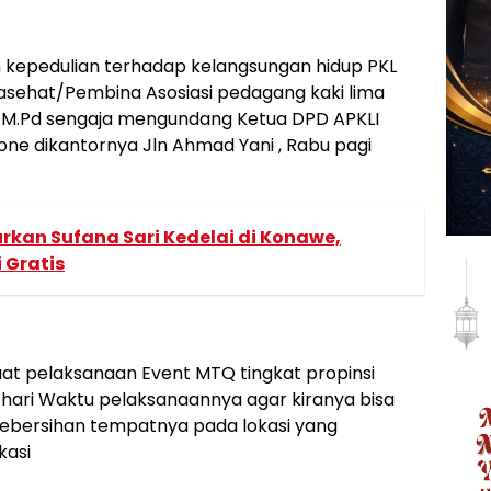
n kepedulian terhadap kelangsungan hidup PKL
asehat/Pembina Asosiasi pedagang kaki lima
d,.M.Pd sengaja mengundang Ketua DPD APKLI
ne dikantornya Jln Ahmad Yani , Rabu pagi
urkan Sufana Sari Kedelai di Konawe,
 Gratis
aat pelaksanaan Event MTQ tingkat propinsi
n hari Waktu pelaksanaannya agar kiranya bisa
ebersihan tempatnya pada lokasi yang
kasi