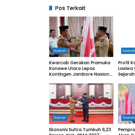
Pos Terkait
Daerah
Daera
Kwarcab Gerakan Pramuka
Profil K
Konawe Utara Lepas
Lasiwa
Kontingen Jambore Nasional
Sejarah
XII 2026, Bupati Ikbar:
Pertam
Tunjukkan Karakter Generasi
Kelahi
Muda Konut yang Disiplin
dan Berprestasi
Daerah
Daera
Ekonomi Sultra Tumbuh 6,23
Pemprov