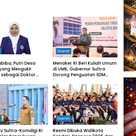
h
Daerah
abiba, Putri Desa
Menaker RI Beri Kuliah Umum
 yang Mengukir
di UMK, Gubernur Sultra
 sebagai Doktor
Dorong Penguatan SDM
a di Tanah
Hadapi Perubahan Dunia
rannya
Kerja
h
Daerah
 Sultra-Komdigi RI
Resmi Dibuka Walikota