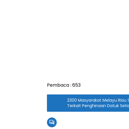
Pembaca :
653
2300 Masyarakat Melayu Riau 
Terkait Penghinaan Datuk Set