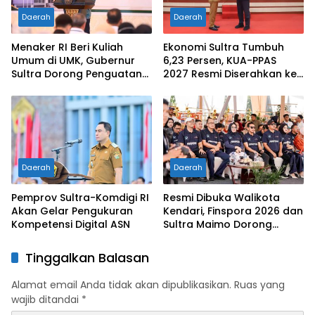
Daerah
Daerah
Menaker RI Beri Kuliah
Ekonomi Sultra Tumbuh
Umum di UMK, Gubernur
6,23 Persen, KUA-PPAS
Sultra Dorong Penguatan
2027 Resmi Diserahkan ke
SDM Hadapi Perubahan
DPRD
Dunia Kerja
Daerah
Daerah
Pemprov Sultra-Komdigi RI
Resmi Dibuka Walikota
Akan Gelar Pengukuran
Kendari, Finspora 2026 dan
Kompetensi Digital ASN
Sultra Maimo Dorong
Sinergi Ekonomi serta
Sportivitas Industri
Tinggalkan Balasan
Keuangan
Alamat email Anda tidak akan dipublikasikan.
Ruas yang
wajib ditandai
*