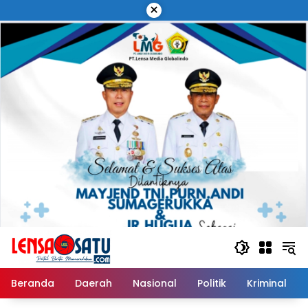
Langsung
×
ke
konten
Beranda
Daerah
Nasional
Politik
Kriminal