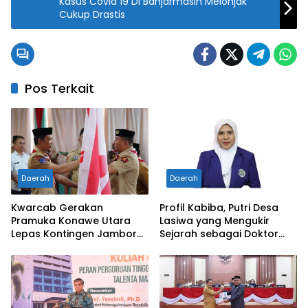
Kasus Covid 19 Di Banjarmasin Melonjak
Cukup Drastis
Pos Terkait
Daerah
Daerah
Kwarcab Gerakan
Profil Kabiba, Putri Desa
Pramuka Konawe Utara
Lasiwa yang Mengukir
Lepas Kontingen Jambore
Sejarah sebagai Doktor
Nasional XII 2026, Bupati
Pertama di Tanah
Ikbar: Tunjukkan Karakter
Kelahirannya
Generasi Muda Konut yang
Disiplin dan Berprestasi