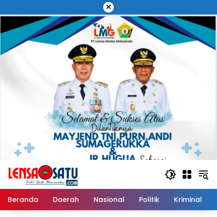
Langsung
×
ke
konten
Beranda
Daerah
Nasional
Politik
Kriminal