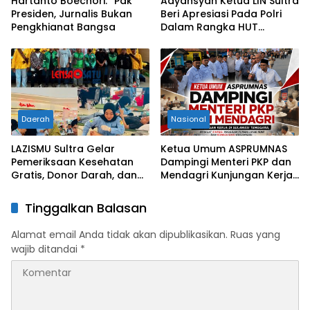
Hartanto Boechori: “Pak
Adyansyah Ketua LIN Sultra
Presiden, Jurnalis Bukan
Beri Apresiasi Pada Polri
Pengkhianat Bangsa
Dalam Rangka HUT
Bhayangkara Ke-80 Tahun
Daerah
Nasional
LAZISMU Sultra Gelar
Ketua Umum ASPRUMNAS
Pemeriksaan Kesehatan
Dampingi Menteri PKP dan
Gratis, Donor Darah, dan
Mendagri Kunjungan Kerja
Pemeriksaan Kesehatan
di Sultra Perkuat Sinergi
Jiwa Bersama Berbagai
Program Rumah Layak Huni
Tinggalkan Balasan
Mitra Strategis
dan Konsolidasi Organisasi
Alamat email Anda tidak akan dipublikasikan.
Ruas yang
wajib ditandai
*