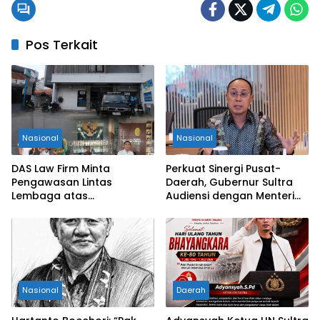
Pos Terkait
Nasional
Nasional
DAS Law Firm Minta
Perkuat Sinergi Pusat-
Pengawasan Lintas
Daerah, Gubernur Sultra
Lembaga atas
Audiensi dengan Menteri
Permohonan Eksekusi
Kesehatan RI
Objek Sengketa di
Pengadilan Negeri Jakarta
Selatan
Nasional
Daerah