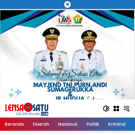
Langsung
×
ke
konten
Beranda
Daerah
Nasional
Politik
Kriminal