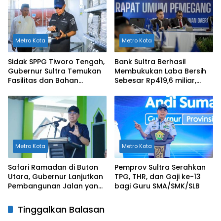
Metro Kota
Metro Kota
Sidak SPPG Tiworo Tengah,
Bank Sultra Berhasil
Gubernur Sultra Temukan
Membukukan Laba Bersih
Fasilitas dan Bahan
Sebesar Rp419,6 miliar,
Pangan Tak Sesuai
Meningkat dibandingkan
Standar
Capaian Tahun 2024
Metro Kota
Metro Kota
Safari Ramadan di Buton
Pemprov Sultra Serahkan
Utara, Gubernur Lanjutkan
TPG, THR, dan Gaji ke-13
Pembangunan Jalan yang
bagi Guru SMA/SMK/SLB
Rusak Berat di 2026
Tinggalkan Balasan