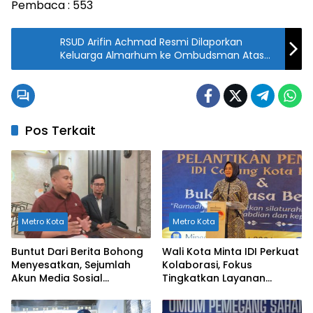
Pembaca :
553
RSUD Arifin Achmad Resmi Dilaporkan
Keluarga Almarhum ke Ombudsman Atas
Dugaan Penolakan Pasien
Pos Terkait
Metro Kota
Metro Kota
Buntut Dari Berita Bohong
Wali Kota Minta IDI Perkuat
Menyesatkan, Sejumlah
Kolaborasi, Fokus
Akun Media Sosial
Tingkatkan Layanan
Dilaporkan ke Polda Sultra
Kesehatan di Kendari