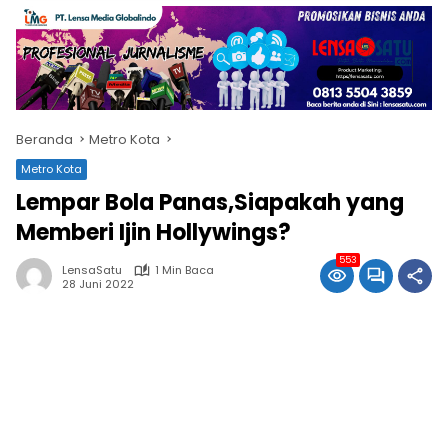
Beranda
Metro Kota
Metro Kota
Lempar Bola Panas,Siapakah yang
Memberi Ijin Hollywings?
553
LensaSatu
1 Min Baca
28 Juni 2022