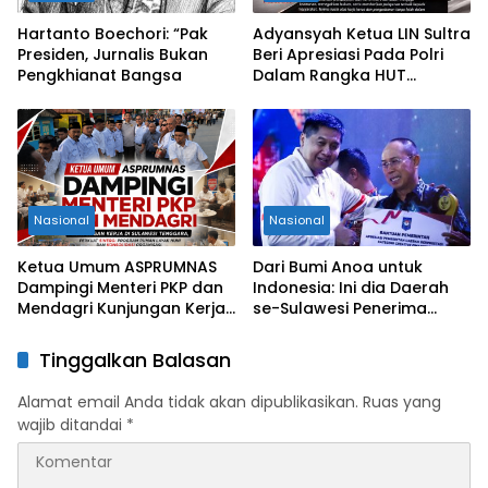
Hartanto Boechori: “Pak
Adyansyah Ketua LIN Sultra
Presiden, Jurnalis Bukan
Beri Apresiasi Pada Polri
Pengkhianat Bangsa
Dalam Rangka HUT
Bhayangkara Ke-80 Tahun
Nasional
Nasional
Ketua Umum ASPRUMNAS
Dari Bumi Anoa untuk
Dampingi Menteri PKP dan
Indonesia: Ini dia Daerah
Mendagri Kunjungan Kerja
se-Sulawesi Penerima
di Sultra Perkuat Sinergi
Penghargaan Kemendagri,
Program Rumah Layak Huni
Sultra Kategori Ke-II
Tinggalkan Balasan
dan Konsolidasi Organisasi
Alamat email Anda tidak akan dipublikasikan.
Ruas yang
wajib ditandai
*