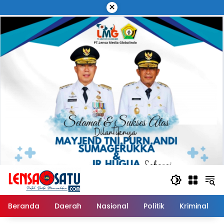
Langsung
×
ke
konten
Beranda
Daerah
Nasional
Politik
Kriminal