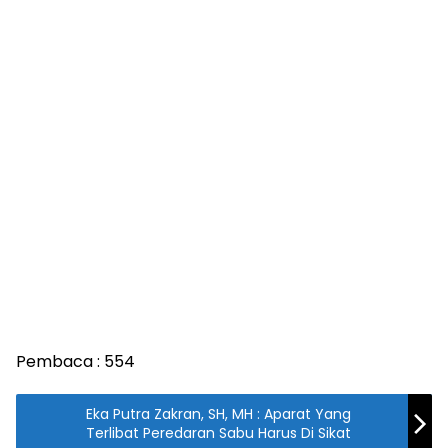
Pembaca :
554
Eka Putra Zakran, SH, MH : Aparat Yang
Terlibat Peredaran Sabu Harus Di Sikat