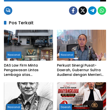
Pos Terkait
Nasional
Nasional
DAS Law Firm Minta
Perkuat Sinergi Pusat-
Pengawasan Lintas
Daerah, Gubernur Sultra
Lembaga atas
Audiensi dengan Menteri
Permohonan Eksekusi
Kesehatan RI
Objek Sengketa di
Pengadilan Negeri Jakarta
Selatan
Nasional
Daerah