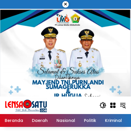
Langsung
×
ke
konten
Beranda
Daerah
Nasional
Politik
Kriminal