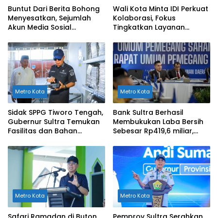
Buntut Dari Berita Bohong
Wali Kota Minta IDI Perkuat
Menyesatkan, Sejumlah
Kolaborasi, Fokus
Akun Media Sosial
Tingkatkan Layanan
Dilaporkan ke Polda Sultra
Kesehatan di Kendari
Metro Kota
Metro Kota
Sidak SPPG Tiworo Tengah,
Bank Sultra Berhasil
Gubernur Sultra Temukan
Membukukan Laba Bersih
Fasilitas dan Bahan
Sebesar Rp419,6 miliar,
Pangan Tak Sesuai
Meningkat dibandingkan
Standar
Capaian Tahun 2024
Metro Kota
Metro Kota
Safari Ramadan di Buton
Pemprov Sultra Serahkan