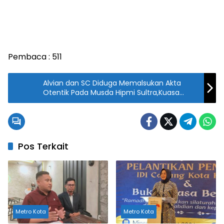
Pembaca :
511
Alvian dan SC Diduga Memalsukan Akta
Otentik Pada Musda Hipmi Sultra,Kuasa
Hukum Dirga Angkat Bicara.
Pos Terkait
Metro Kota
Metro Kota