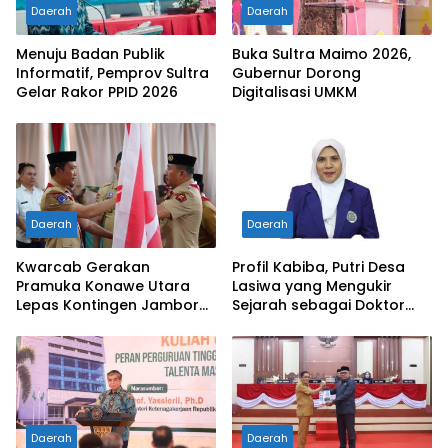
Daerah
Daerah
Menuju Badan Publik
Buka Sultra Maimo 2026,
Informatif, Pemprov Sultra
Gubernur Dorong
Gelar Rakor PPID 2026
Digitalisasi UMKM
Daerah
Daerah
Kwarcab Gerakan
Profil Kabiba, Putri Desa
Pramuka Konawe Utara
Lasiwa yang Mengukir
Lepas Kontingen Jambore
Sejarah sebagai Doktor
Nasional XII 2026, Bupati
Pertama di Tanah
Ikbar: Tunjukkan Karakter
Kelahirannya
Generasi Muda Konut yang
Disiplin dan Berprestasi
Daerah
Daerah