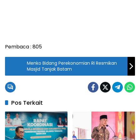
Pembaca :
805
Menko Bidang Perekonomian RI Resmikan
Masjid Tanjak Batam
Pos Terkait