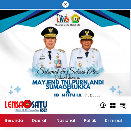
Langsung
×
ke
konten
Beranda
Daerah
Nasional
Politik
Kriminal