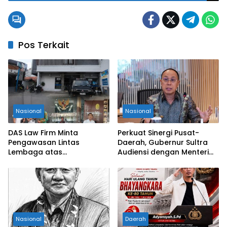
Pos Terkait
Nasional
Nasional
DAS Law Firm Minta
Perkuat Sinergi Pusat-
Pengawasan Lintas
Daerah, Gubernur Sultra
Lembaga atas
Audiensi dengan Menteri
Permohonan Eksekusi
Kesehatan RI
Objek Sengketa di
Pengadilan Negeri Jakarta
Selatan
Nasional
Daerah