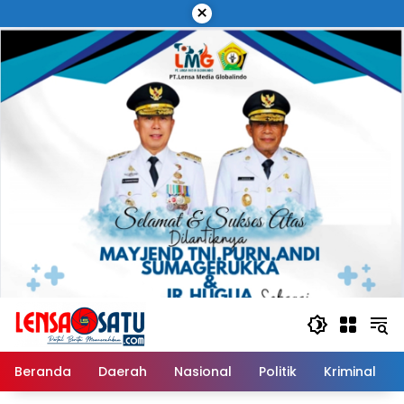
Langsung
×
ke
konten
Beranda
Daerah
Nasional
Politik
Kriminal