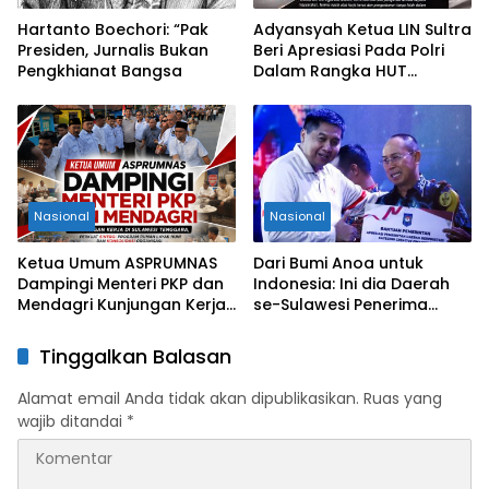
Hartanto Boechori: “Pak
Adyansyah Ketua LIN Sultra
Presiden, Jurnalis Bukan
Beri Apresiasi Pada Polri
Pengkhianat Bangsa
Dalam Rangka HUT
Bhayangkara Ke-80 Tahun
Nasional
Nasional
Ketua Umum ASPRUMNAS
Dari Bumi Anoa untuk
Dampingi Menteri PKP dan
Indonesia: Ini dia Daerah
Mendagri Kunjungan Kerja
se-Sulawesi Penerima
di Sultra Perkuat Sinergi
Penghargaan Kemendagri,
Program Rumah Layak Huni
Sultra Kategori Ke-II
Tinggalkan Balasan
dan Konsolidasi Organisasi
Alamat email Anda tidak akan dipublikasikan.
Ruas yang
wajib ditandai
*