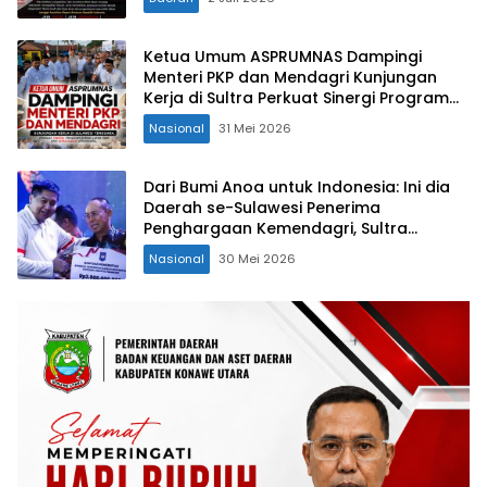
Ketua Umum ASPRUMNAS Dampingi
Menteri PKP dan Mendagri Kunjungan
Kerja di Sultra Perkuat Sinergi Program
Rumah Layak Huni dan Konsolidasi
Nasional
31 Mei 2026
Organisasi
Dari Bumi Anoa untuk Indonesia: Ini dia
Daerah se-Sulawesi Penerima
Penghargaan Kemendagri, Sultra
Kategori Ke-II
Nasional
30 Mei 2026