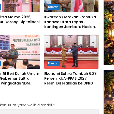
h
Daerah
ltra Maimo 2026,
Kwarcab Gerakan Pramuka
r Dorong Digitalisasi
Konawe Utara Lepas
Kontingen Jambore Nasional
XII 2026, Bupati Ikbar:
Tunjukkan Karakter Generasi
Muda Konut yang Disiplin
dan Berprestasi
h
Daerah
 RI Beri Kuliah Umum
Ekonomi Sultra Tumbuh 6,23
 Gubernur Sultra
Persen, KUA-PPAS 2027
 Penguatan SDM
Resmi Diserahkan ke DPRD
 Perubahan Dunia
kan.
Ruas yang wajib ditandai
*