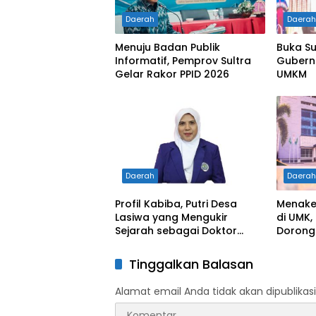
Daerah
Daera
Menuju Badan Publik
Buka Su
Informatif, Pemprov Sultra
Gubernu
Gelar Rakor PPID 2026
UMKM
Daerah
Daera
Profil Kabiba, Putri Desa
Menaker
Lasiwa yang Mengukir
di UMK,
Sejarah sebagai Doktor
Dorong
Pertama di Tanah
Hadapi
Kelahirannya
Kerja
Tinggalkan Balasan
Alamat email Anda tidak akan dipublikasi