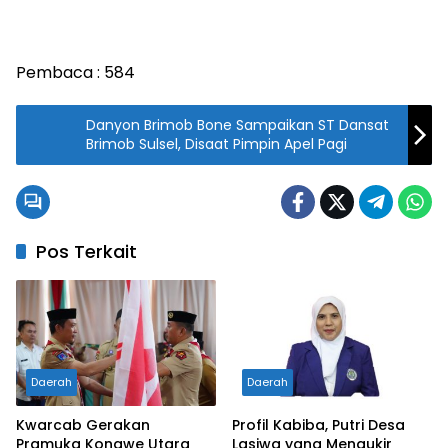
Pembaca :
584
Danyon Brimob Bone Sampaikan ST Dansat
Brimob Sulsel, Disaat Pimpin Apel Pagi
Pos Terkait
Daerah
Daerah
Kwarcab Gerakan
Profil Kabiba, Putri Desa
Pramuka Konawe Utara
Lasiwa yang Mengukir