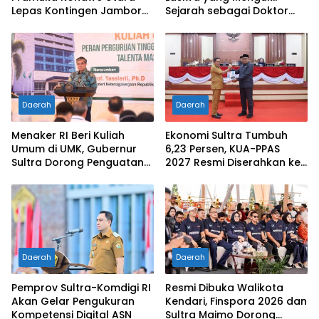
Lepas Kontingen Jambore
Sejarah sebagai Doktor
Nasional XII 2026, Bupati
Pertama di Tanah
Ikbar: Tunjukkan Karakter
Kelahirannya
Generasi Muda Konut yang
Disiplin dan Berprestasi
Daerah
Daerah
Menaker RI Beri Kuliah
Ekonomi Sultra Tumbuh
Umum di UMK, Gubernur
6,23 Persen, KUA-PPAS
Sultra Dorong Penguatan
2027 Resmi Diserahkan ke
SDM Hadapi Perubahan
DPRD
Dunia Kerja
Daerah
Daerah
Pemprov Sultra-Komdigi RI
Resmi Dibuka Walikota
Akan Gelar Pengukuran
Kendari, Finspora 2026 dan
Kompetensi Digital ASN
Sultra Maimo Dorong