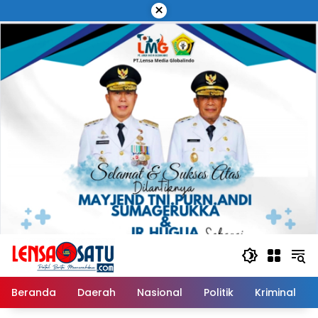
Langsung
×
ke
konten
Beranda
Daerah
Nasional
Politik
Kriminal