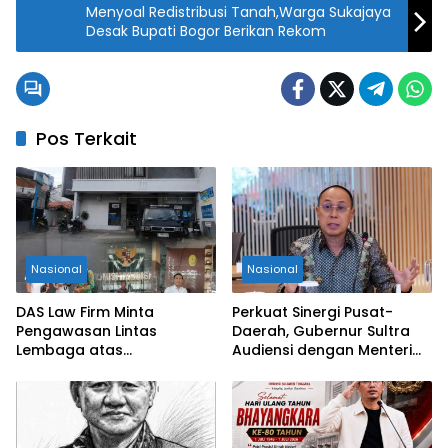
Menyoal Redistribusi Tanah,Warga Sukajaya
Desak Bupati Bogor Berikan Rekom
Pos Terkait
Nasional
Nasional
DAS Law Firm Minta
Perkuat Sinergi Pusat-
Pengawasan Lintas
Daerah, Gubernur Sultra
Lembaga atas
Audiensi dengan Menteri
Permohonan Eksekusi
Kesehatan RI
Objek Sengketa di
Pengadilan Negeri Jakarta
Selatan