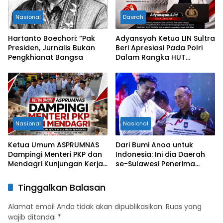
Nasional
Daerah
Hartanto Boechori: “Pak
Adyansyah Ketua LIN Sultra
Presiden, Jurnalis Bukan
Beri Apresiasi Pada Polri
Pengkhianat Bangsa
Dalam Rangka HUT
Bhayangkara Ke-80 Tahun
Nasional
Nasional
Ketua Umum ASPRUMNAS
Dari Bumi Anoa untuk
Dampingi Menteri PKP dan
Indonesia: Ini dia Daerah
Mendagri Kunjungan Kerja
se-Sulawesi Penerima
di Sultra Perkuat Sinergi
Penghargaan Kemendagri,
Program Rumah Layak Huni
Sultra Kategori Ke-II
Tinggalkan Balasan
dan Konsolidasi Organisasi
Alamat email Anda tidak akan dipublikasikan.
Ruas yang
wajib ditandai
*