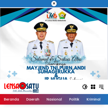
Langsung
×
ke
konten
Beranda
Daerah
Nasional
Politik
Kriminal