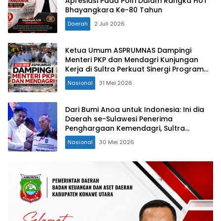
Apresiasi Pada Polri Dalam Rangka HUT
Bhayangkara Ke-80 Tahun
Daerah
2 Juli 2026
Ketua Umum ASPRUMNAS Dampingi
Menteri PKP dan Mendagri Kunjungan
Kerja di Sultra Perkuat Sinergi Program
Rumah Layak Huni dan Konsolidasi
Nasional
31 Mei 2026
Organisasi
Dari Bumi Anoa untuk Indonesia: Ini dia
Daerah se-Sulawesi Penerima
Penghargaan Kemendagri, Sultra
Kategori Ke-II
Nasional
30 Mei 2026