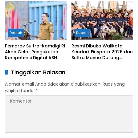
Dunia Kerja
Daerah
Daerah
Pemprov Sultra-Komdigi RI
Resmi Dibuka Walikota
Akan Gelar Pengukuran
Kendari, Finspora 2026 dan
Kompetensi Digital ASN
Sultra Maimo Dorong
Sinergi Ekonomi serta
Sportivitas Industri
Tinggalkan Balasan
Keuangan
Alamat email Anda tidak akan dipublikasikan.
Ruas yang
wajib ditandai
*