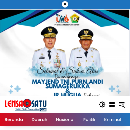
Langsung
×
ke
konten
Beranda
Daerah
Nasional
Politik
Kriminal