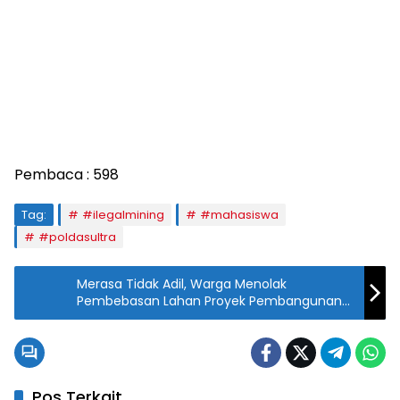
Pembaca :
598
Tag:
#ilegalmining
#mahasiswa
#poldasultra
Merasa Tidak Adil, Warga Menolak
Pembebasan Lahan Proyek Pembangunan
Infrastruktur Jalan Bandara Mappalo
Ulaweng Bone
Pos Terkait