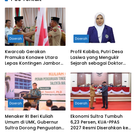
Daerah
Daerah
Kwarcab Gerakan
Profil Kabiba, Putri Desa
Pramuka Konawe Utara
Lasiwa yang Mengukir
Lepas Kontingen Jambore
Sejarah sebagai Doktor
Nasional XII 2026, Bupati
Pertama di Tanah
Ikbar: Tunjukkan Karakter
Kelahirannya
Generasi Muda Konut yang
Disiplin dan Berprestasi
Daerah
Daerah
Menaker RI Beri Kuliah
Ekonomi Sultra Tumbuh
Umum di UMK, Gubernur
6,23 Persen, KUA-PPAS
Sultra Dorong Penguatan
2027 Resmi Diserahkan ke
SDM Hadapi Perubahan
DPRD