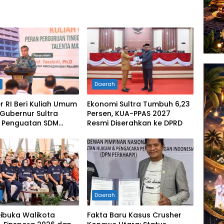
h
Daerah
 RI Beri Kuliah Umum
Ekonomi Sultra Tumbuh 6,23
 Gubernur Sultra
Persen, KUA-PPAS 2027
 Penguatan SDM
Resmi Diserahkan ke DPRD
 Perubahan Dunia
h
Daerah
ibuka Walikota
Fakta Baru Kasus Crusher