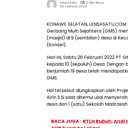
LensaSatu
2 Min Baca
26 Februari 2022
KONAWE SELATAN, LENSASATU.COM – 
Gerbang Multi Sejahtera (GMS) m
(masjid) di 9 (sembilan) desa di K
(Konsel).
Hari ini, Sabtu 26 Februari 2022 P
kepada 10 (sepuluh) Desa. Dengan 
berjumlah 19 desa telah mendapat
GMS.
Hal tersebut diungkapkan oleh Proj
Airin S.Si saat ditemui usai menye
desa dan 1 (satu) Sekolah Madrasah
BACA JUGA :
RTLH Rubuh, Andi