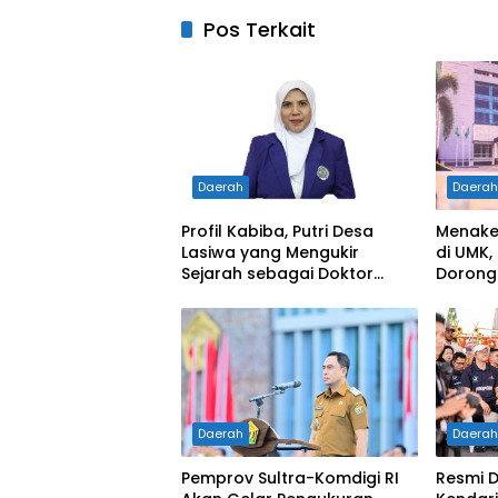
Pos Terkait
Daerah
Daera
Profil Kabiba, Putri Desa
Menaker
Lasiwa yang Mengukir
di UMK,
Sejarah sebagai Doktor
Dorong
Pertama di Tanah
Hadapi
Kelahirannya
Kerja
Daerah
Daera
Pemprov Sultra-Komdigi RI
Resmi D