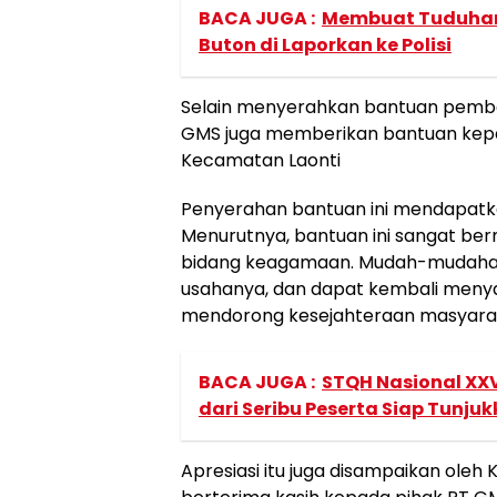
BACA JUGA :
Membuat Tuduhan
Buton di Laporkan ke Polisi
Selain menyerahkan bantuan pembang
GMS juga memberikan bantuan kepa
Kecamatan Laonti
Penyerahan bantuan ini mendapatkan
Menurutnya, bantuan ini sangat berm
bidang keagamaan. Mudah-mudaha
usahanya, dan dapat kembali menya
mendorong kesejahteraan masyarak
BACA JUGA :
STQH Nasional XXV
dari Seribu Peserta Siap Tunju
Apresiasi itu juga disampaikan ole