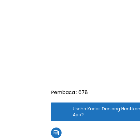
Pembaca :
678
Usaha Kades Deniang Hentikan 
Apa?