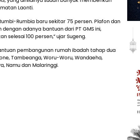
MS, yang dinilainya sudah banyak memberikan
matan Laonti.
umbi-Rumbia baru sekitar 75 persen. Plafon dan
h dengan adanya bantuan dari PT GMS ini,
 selesai 100 persen,” ujar Sugeng.
antuan pembangunan rumah ibadah tahap dua
aone, Tambeanga, Woru-Woru, Wandaeha,
a, Namu dan Malaringgi.