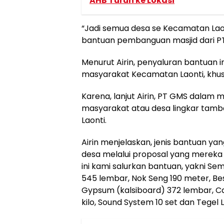
AHB Turun ke Lokasi
“Jadi semua desa se Kecamatan Lao
bantuan pembanguan masjid dari PT 
Menurut Airin, penyaluran bantuan
masyarakat Kecamatan Laonti, khu
Karena, lanjut Airin, PT GMS dala
masyarakat atau desa lingkar tamba
Laonti.
Airin menjelaskan, jenis bantuan ya
desa melalui proposal yang mereka 
ini kami salurkan bantuan, yakni Se
545 lembar, Nok Seng 190 meter, Bes
Gypsum (kalsiboard) 372 lembar, C
kilo, Sound System 10 set dan Tegel L