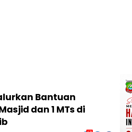
alurkan Bantuan
asjid dan 1 MTs di
ib
678