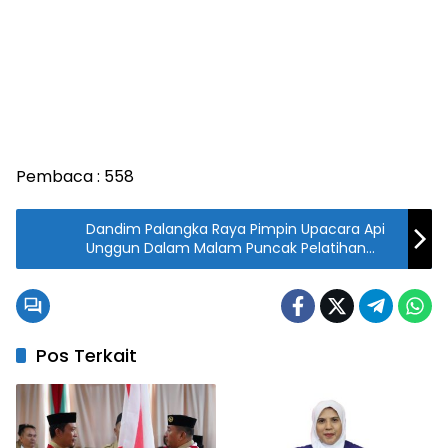
Pembaca :
558
Dandim Palangka Raya Pimpin Upacara Api
Unggun Dalam Malam Puncak Pelatihan
Bela Negara Beta Talawang 1
Pos Terkait