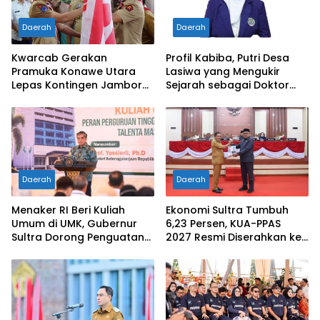
Daerah
Daerah
Kwarcab Gerakan
Profil Kabiba, Putri Desa
Pramuka Konawe Utara
Lasiwa yang Mengukir
Lepas Kontingen Jambore
Sejarah sebagai Doktor
Nasional XII 2026, Bupati
Pertama di Tanah
Ikbar: Tunjukkan Karakter
Kelahirannya
Generasi Muda Konut yang
Disiplin dan Berprestasi
Daerah
Daerah
Menaker RI Beri Kuliah
Ekonomi Sultra Tumbuh
Umum di UMK, Gubernur
6,23 Persen, KUA-PPAS
Sultra Dorong Penguatan
2027 Resmi Diserahkan ke
SDM Hadapi Perubahan
DPRD
Dunia Kerja