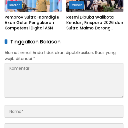
Daerah
Daerah
Pemprov Sultra-Komdigi RI
Resmi Dibuka Walikota
Akan Gelar Pengukuran
Kendari, Finspora 2026 dan
Kompetensi Digital ASN
Sultra Maimo Dorong
Sinergi Ekonomi serta
Sportivitas Industri
Tinggalkan Balasan
Keuangan
Alamat email Anda tidak akan dipublikasikan.
Ruas yang
wajib ditandai
*