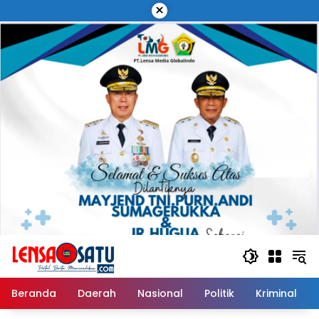
Langsung
×
ke
konten
Beranda
Daerah
Nasional
Politik
Kriminal