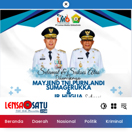
Langsung
×
ke
konten
Beranda
Daerah
Nasional
Politik
Kriminal