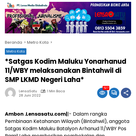
Beranda
Metro Kota
Metro Kota
*Satgas Kodim Maluku Yonarhanud
11/WBY melaksanakan Bintahwil di
SMP LKMD Negeri Laha*
527
LensaSatu
1 Min Baca
28 Juni 2022
Ambon .Lensasatu.com|
|- Dalam rangka
Pembinaan Ketahanan Wilayah (Bintahwil), anggota
Satgas Kodim Maluku Batalyon Arhanud 11/WBY Pos
Ramil Laha memberikan pembekalan dan