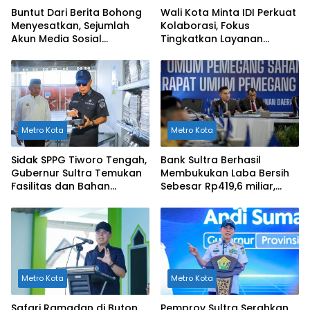
Buntut Dari Berita Bohong
Wali Kota Minta IDI Perkuat
Menyesatkan, Sejumlah
Kolaborasi, Fokus
Akun Media Sosial
Tingkatkan Layanan
Dilaporkan ke Polda Sultra
Kesehatan di Kendari
Metro Kota
Metro Kota
Sidak SPPG Tiworo Tengah,
Bank Sultra Berhasil
Gubernur Sultra Temukan
Membukukan Laba Bersih
Fasilitas dan Bahan
Sebesar Rp419,6 miliar,
Pangan Tak Sesuai
Meningkat dibandingkan
Standar
Capaian Tahun 2024
Metro Kota
Metro Kota
Safari Ramadan di Buton
Pemprov Sultra Serahkan