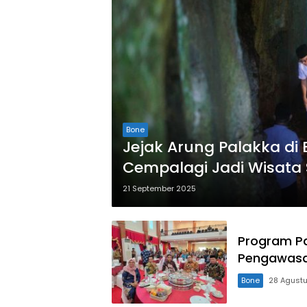
Bone
Jejak Arung Palakka di
Cempalagi Jadi Wisata 
21 September 2025
Program Pa
Pengawasan
Bone
28 Agust