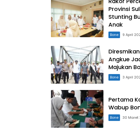
Rakor Perc
Provinsi S
Stunting B
Anak
Bone
9 April 20
Diresmikan
Angkue Ja
Majukan B
Bone
3 April 20
Pertama Ka
Wabup Bon
Bone
30 Maret