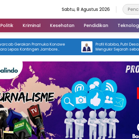
Sabtu, 8 Agustus 2026
Politik
Kriminal
Kesehatan
Pendidikan
Teknolog
muka Konawe
Profil Kabiba, Putri Desa Lasiwa yang
 Jambore
Mengukir Sejarah sebagai Doktor
ti Ikbar: Tunjukkan
Pertama di Tanah Kelahirannya
a Konut yang