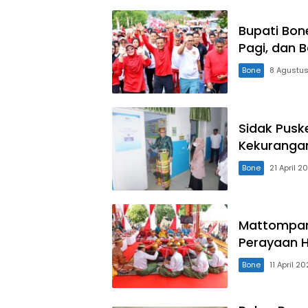
Bupati Bon
Pagi, dan 
Bone
8 Agustu
Sidak Pus
Kekuranga
Bone
21 April 2
Mattompang
Perayaan H
Bone
11 April 2