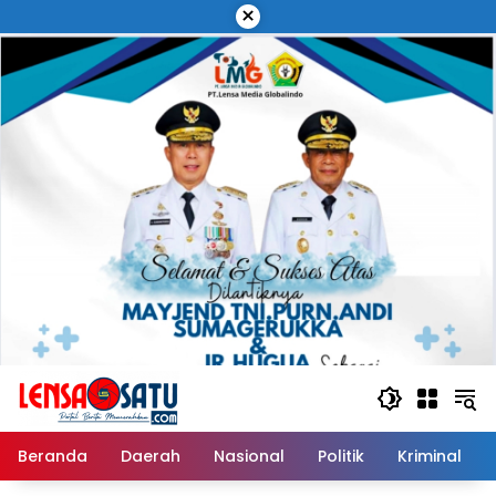
Langsung
×
ke
konten
Beranda
Daerah
Nasional
Politik
Kriminal