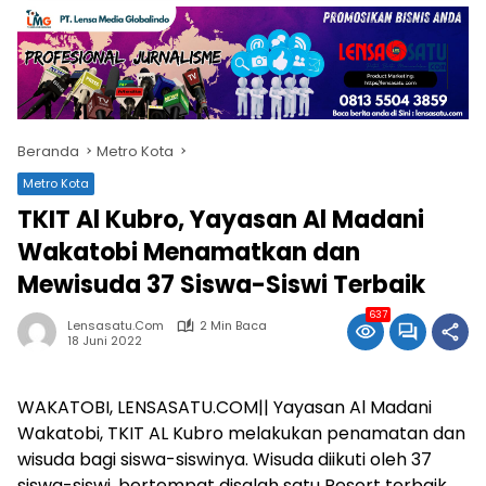
Beranda
Metro Kota
Metro Kota
TKIT Al Kubro, Yayasan Al Madani
Wakatobi Menamatkan dan
Mewisuda 37 Siswa-Siswi Terbaik
637
Lensasatu.com
2 Min Baca
18 Juni 2022
WAKATOBI, LENSASATU.COM|| Yayasan Al Madani
Wakatobi, TKIT AL Kubro melakukan penamatan dan
wisuda bagi siswa-siswinya. Wisuda diikuti oleh 37
siswa-siswi, bertempat disalah satu Resort terbaik