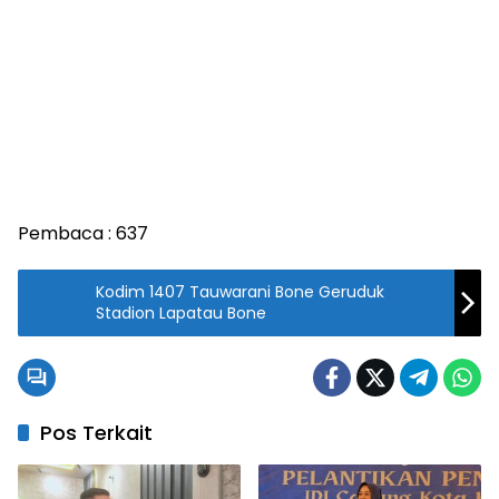
Pembaca :
637
Kodim 1407 Tauwarani Bone Geruduk
Stadion Lapatau Bone
Pos Terkait