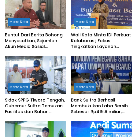
Metro Kota
Metro Kota
Buntut Dari Berita Bohong
Wali Kota Minta IDI Perkuat
Menyesatkan, Sejumlah
Kolaborasi, Fokus
Akun Media Sosial
Tingkatkan Layanan
Dilaporkan ke Polda Sultra
Kesehatan di Kendari
Metro Kota
Metro Kota
Sidak SPPG Tiworo Tengah,
Bank Sultra Berhasil
Gubernur Sultra Temukan
Membukukan Laba Bersih
Fasilitas dan Bahan
Sebesar Rp419,6 miliar,
Pangan Tak Sesuai
Meningkat dibandingkan
Standar
Capaian Tahun 2024