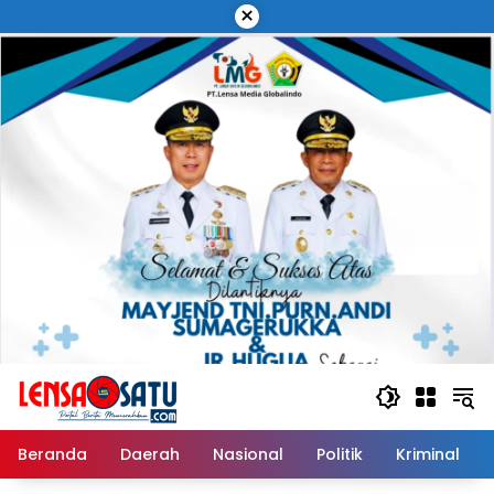
Langsung
×
ke
konten
Beranda
Daerah
Nasional
Politik
Kriminal