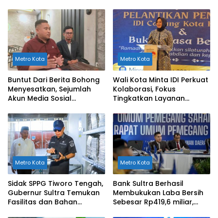
Metro Kota
Metro Kota
Buntut Dari Berita Bohong
Wali Kota Minta IDI Perkuat
Menyesatkan, Sejumlah
Kolaborasi, Fokus
Akun Media Sosial
Tingkatkan Layanan
Dilaporkan ke Polda Sultra
Kesehatan di Kendari
Metro Kota
Metro Kota
Sidak SPPG Tiworo Tengah,
Bank Sultra Berhasil
Gubernur Sultra Temukan
Membukukan Laba Bersih
Fasilitas dan Bahan
Sebesar Rp419,6 miliar,
Pangan Tak Sesuai
Meningkat dibandingkan