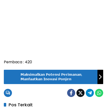
Pembaca :
420
𝗠𝗮𝗸𝘀𝗶𝗺𝗮𝗹𝗸𝗮𝗻 𝗣𝗼𝘁𝗲𝗻𝘀𝗶 𝗣𝗲𝗿𝗶𝗺𝗮𝗻𝗮𝗻,
𝗠𝗮𝗻𝗳𝗮𝗮𝘁𝗸𝗮𝗻 𝗜𝗻𝗼𝘃𝗮𝘀𝗶 𝗣𝗼𝗻𝗷𝗲𝗻
Pos Terkait