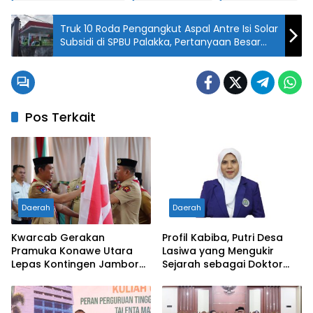
Truk 10 Roda Pengangkut Aspal Antre Isi Solar
Subsidi di SPBU Palakka, Pertanyaan Besar
Mengarah ke Barcode Subsidi Tepat
Pos Terkait
Daerah
Daerah
Kwarcab Gerakan
Profil Kabiba, Putri Desa
Pramuka Konawe Utara
Lasiwa yang Mengukir
Lepas Kontingen Jambore
Sejarah sebagai Doktor
Nasional XII 2026, Bupati
Pertama di Tanah
Ikbar: Tunjukkan Karakter
Kelahirannya
Generasi Muda Konut yang