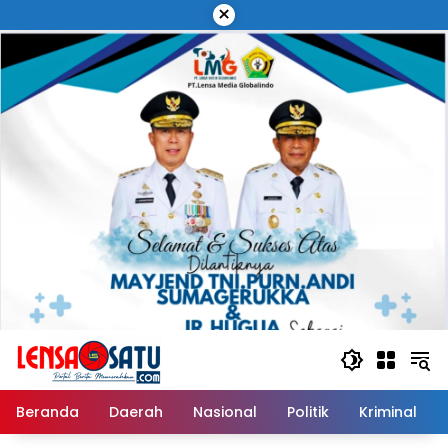
Langsung
×
ke
konten
Beranda
Daerah
Nasional
Politik
Kriminal