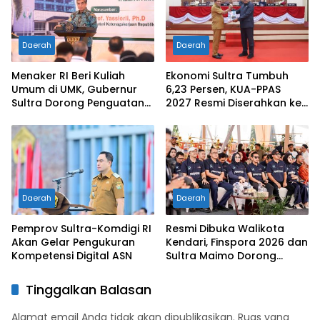
Disiplin dan Berprestasi
Daerah
Daerah
Menaker RI Beri Kuliah
Ekonomi Sultra Tumbuh
Umum di UMK, Gubernur
6,23 Persen, KUA-PPAS
Sultra Dorong Penguatan
2027 Resmi Diserahkan ke
SDM Hadapi Perubahan
DPRD
Dunia Kerja
Daerah
Daerah
Pemprov Sultra-Komdigi RI
Resmi Dibuka Walikota
Akan Gelar Pengukuran
Kendari, Finspora 2026 dan
Kompetensi Digital ASN
Sultra Maimo Dorong
Sinergi Ekonomi serta
Sportivitas Industri
Tinggalkan Balasan
Keuangan
Alamat email Anda tidak akan dipublikasikan.
Ruas yang