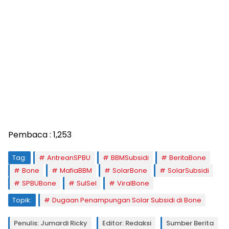
Pembaca :
1,253
Tag:
AntreanSPBU
BBMSubsidi
BeritaBone
Bone
MafiaBBM
SolarBone
SolarSubsidi
SPBUBone
SulSel
ViralBone
Topik:
Dugaan Penampungan Solar Subsidi di Bone
Penulis: Jumardi Ricky
Editor: Redaksi
Sumber Berita