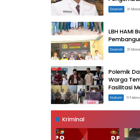
Daerah
31 Mar
LBH HAMI B
Pembangun
Daerah
31 Mar
Polemik Da
Warga Temp
Fasilitasi M
Hukum
11 Febr
Kriminal