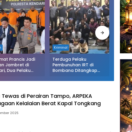
m
Kriminal
Daerah
mat Prancis Jadi
Terduga Pelaku
Sapi C
an Jambret di
Pembunuhan IRT di
Tangan 
ri, Dua Pelaku
Bombana Ditangkap
Bongka
gkap Polisi Usai
Polisi, Suami Korban Jadi
Warga 
an Hasil Curian
Tersangka
 Judi dan Narkoba
Tewas di Perairan Tampo, ARPEKA
gaan Kelalaian Berat Kapal Tongkang
ember 2025