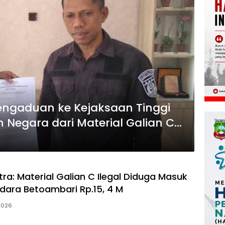
engaduan ke Kejaksaan Tinggi
 Negara dari Material Galian C
ra Betoambari
ra: Material Galian C Ilegal Diduga Masuk
dara Betoambari Rp.15, 4 M
2026