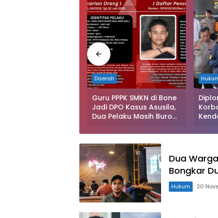
rah
Daerah
Huku
da Sultra Tetapkan
Guru PPPK SMKN di Bone
Diplo
 Tersangka Kasus
Jadi DPO Kasus Asusila,
Korb
upsi Pengadaan
Dua Pelaku Masih Buron:
Kenda
l Azimut Rp9,9 Miliar
Polisi Terbitkan Surat
Ditan
Pencarian
Gunak
untuk
Dua Warga 
Bongkar Du
Hukum
20 Nov