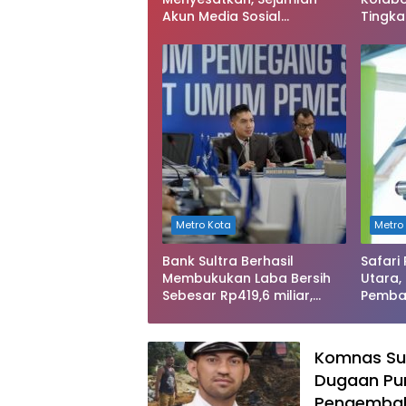
Akun Media Sosial
Tingka
Dilaporkan ke Polda Sultra
Keseha
Metro Kota
Metro
Bank Sultra Berhasil
Safari
Membukukan Laba Bersih
Utara,
Sebesar Rp419,6 miliar,
Pemba
Meningkat dibandingkan
Rusak 
Capaian Tahun 2024
Komnas Sul
Dugaan Pun
Pengembali