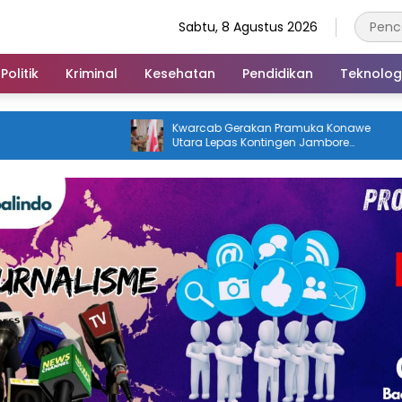
Sabtu, 8 Agustus 2026
Politik
Kriminal
Kesehatan
Pendidikan
Teknolog
Kwarcab Gerakan Pramuka Konawe
Profil Kabiba, P
Utara Lepas Kontingen Jambore
Mengukir Sejara
Nasional XII 2026, Bupati Ikbar: Tunjukkan
Pertama di Tan
Karakter Generasi Muda Konut yang
Disiplin dan Berprestasi