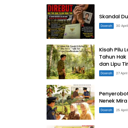
Skandal D
Daerah
30 Apri
Kisah Pilu 
Tahun Hak T
dan Lipu T
Daerah
27 Apri
Penyerobot
Nenek Mira
Daerah
25 Apri