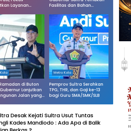
tkan Layanan
Fasilitas dan Bahan
tan di Kendari
Pangan Tak Sesuai Standar
 Kota
Metro Kota
 Ramadan di Buton
Pemprov Sultra Serahkan
 Gubernur Lanjutkan
TPG, THR, dan Gaji ke-13
ngunan Jalan yang
bagi Guru SMA/SMK/SLB
Berat di 2026
tra Desak Kejati Sultra Usut Tuntas
gli Kades Mandiodo : Ada Apa di Balik
an Berkas ?