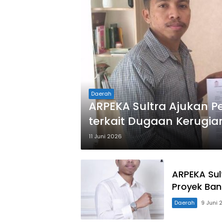
Daerah
ARPEKA Sultra Ajukan P
terkait Dugaan Kerugian
Ilegal di Proyek Banda
11 Juni 2026
ARPEKA Sult
Proyek Ban
Daerah
9 Juni 