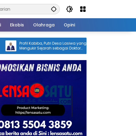
i
Ekobis
Olahraga
Opini
utri Desa Lasiwa yang
Menaker RI Beri Kuliah Umum di UMK,
h sebagai Doktor
Gubernur Sultra Dorong Penguatan 
ah Kelahirannya
Hadapi Perubahan Dunia Kerja