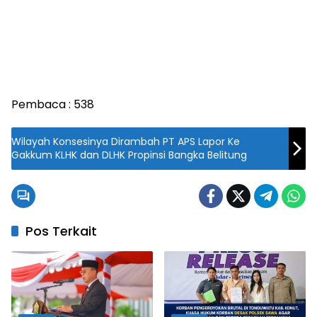
Pembaca :
538
Wilayah Konsesinya Dirambah PT APS Lapor Ke
Gakkum KLHK dan DLHK Propinsi Bangka Belitung
Pos Terkait