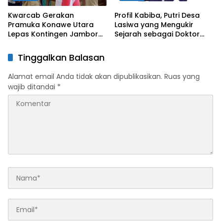
Kwarcab Gerakan
Profil Kabiba, Putri Desa
Pramuka Konawe Utara
Lasiwa yang Mengukir
Lepas Kontingen Jambore
Sejarah sebagai Doktor
Nasional XII 2026, Bupati
Pertama di Tanah
Ikbar: Tunjukkan Karakter
Kelahirannya
Tinggalkan Balasan
Generasi Muda Konut yang
Disiplin dan Berprestasi
Alamat email Anda tidak akan dipublikasikan.
Ruas yang
wajib ditandai
*