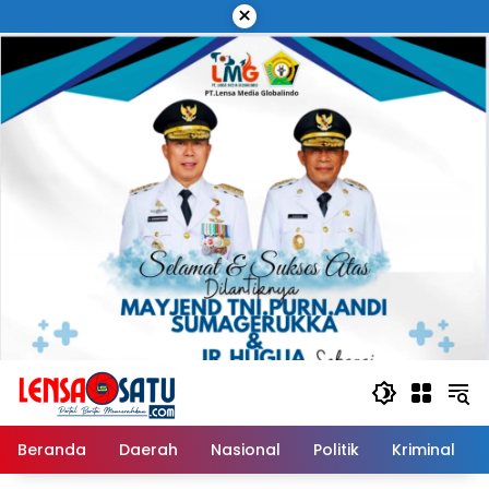
Langsung
×
ke
konten
Beranda
Daerah
Nasional
Politik
Kriminal