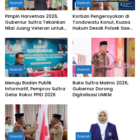
Daerah
Daerah
Pimpin Harvetnas 2026,
Korban Pengeroyokan di
Gubernur Sultra Tekankan
Tondowatu Konut, Kuasa
Nilai Juang Veteran untuk
Hukum Desak Polsek Sawa
Generasi Penerus
Transparan dan Segera
Tetapkan Tersangka
Daerah
Daerah
Menuju Badan Publik
Buka Sultra Maimo 2026,
Informatif, Pemprov Sultra
Gubernur Dorong
Gelar Rakor PPID 2026
Digitalisasi UMKM
Daerah
Daerah