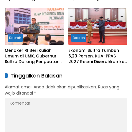
Nasional XII 2026, Bupati
Pertama di Tanah
Ikbar: Tunjukkan Karakter
Kelahirannya
Generasi Muda Konut yang
Disiplin dan Berprestasi
Daerah
Daerah
Menaker RI Beri Kuliah
Ekonomi Sultra Tumbuh
Umum di UMK, Gubernur
6,23 Persen, KUA-PPAS
Sultra Dorong Penguatan
2027 Resmi Diserahkan ke
SDM Hadapi Perubahan
DPRD
Dunia Kerja
Tinggalkan Balasan
Alamat email Anda tidak akan dipublikasikan.
Ruas yang
wajib ditandai
*