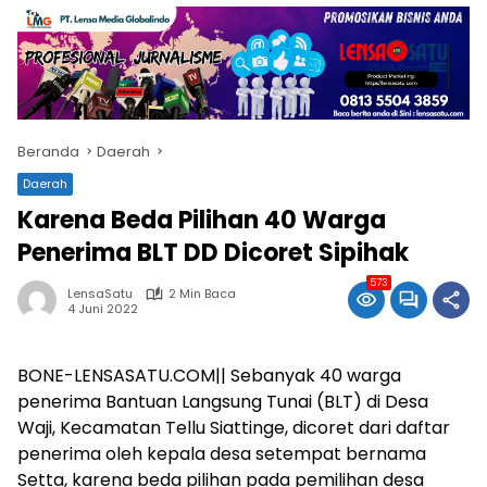
Beranda
Daerah
Daerah
Karena Beda Pilihan 40 Warga
Penerima BLT DD Dicoret Sipihak
573
LensaSatu
2 Min Baca
4 Juni 2022
BONE-LENSASATU.COM|| Sebanyak 40 warga
penerima Bantuan Langsung Tunai (BLT) di Desa
Waji, Kecamatan Tellu Siattinge, dicoret dari daftar
penerima oleh kepala desa setempat bernama
Setta, karena beda pilihan pada pemilihan desa