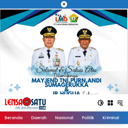
Langsung
×
ke
konten
Beranda
Daerah
Nasional
Politik
Kriminal