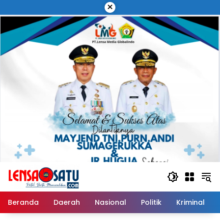
Langsung
×
ke
konten
Beranda
Daerah
Nasional
Politik
Kriminal