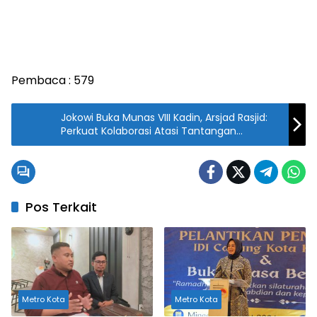
Pembaca :
579
Jokowi Buka Munas VIII Kadin, Arsjad Rasjid:
Perkuat Kolaborasi Atasi Tantangan
Pandemi
Pos Terkait
Metro Kota
Metro Kota