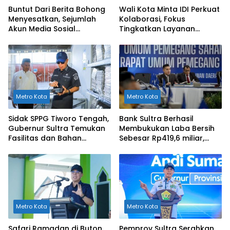
Buntut Dari Berita Bohong
Wali Kota Minta IDI Perkuat
Menyesatkan, Sejumlah
Kolaborasi, Fokus
Akun Media Sosial
Tingkatkan Layanan
Dilaporkan ke Polda Sultra
Kesehatan di Kendari
Metro Kota
Metro Kota
Sidak SPPG Tiworo Tengah,
Bank Sultra Berhasil
Gubernur Sultra Temukan
Membukukan Laba Bersih
Fasilitas dan Bahan
Sebesar Rp419,6 miliar,
Pangan Tak Sesuai
Meningkat dibandingkan
Standar
Capaian Tahun 2024
Metro Kota
Metro Kota
Safari Ramadan di Buton
Pemprov Sultra Serahkan