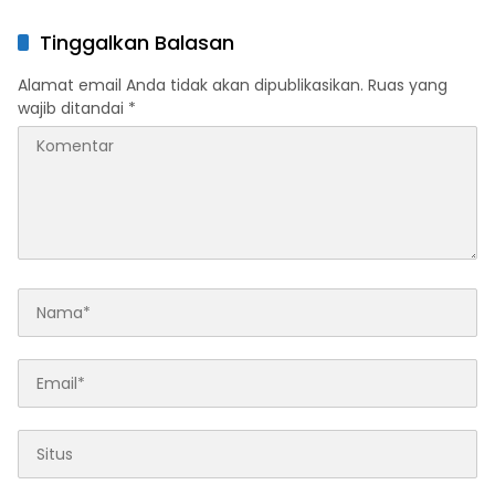
di Sultra Perkuat Sinergi
Penghargaan Kemendagri,
Program Rumah Layak Huni
Sultra Kategori Ke-II
Tinggalkan Balasan
dan Konsolidasi Organisasi
Alamat email Anda tidak akan dipublikasikan.
Ruas yang
wajib ditandai
*