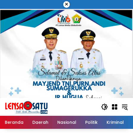
Langsung
×
ke
konten
Beranda
Daerah
Nasional
Politik
Kriminal