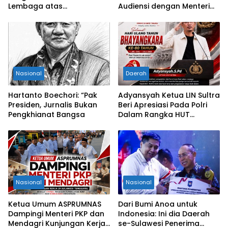
Lembaga atas
Audiensi dengan Menteri
Permohonan Eksekusi
Kesehatan RI
Objek Sengketa di
Pengadilan Negeri Jakarta
Selatan
Nasional
Daerah
Hartanto Boechori: “Pak
Adyansyah Ketua LIN Sultra
Presiden, Jurnalis Bukan
Beri Apresiasi Pada Polri
Pengkhianat Bangsa
Dalam Rangka HUT
Bhayangkara Ke-80 Tahun
Nasional
Nasional
Ketua Umum ASPRUMNAS
Dari Bumi Anoa untuk
Dampingi Menteri PKP dan
Indonesia: Ini dia Daerah
Mendagri Kunjungan Kerja
se-Sulawesi Penerima