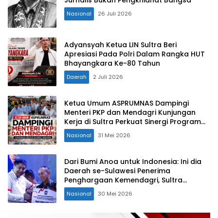
Jurnalis Bukan Pengkhianat Bangsa
Nasional
26 Juli 2026
Adyansyah Ketua LIN Sultra Beri
Apresiasi Pada Polri Dalam Rangka HUT
Bhayangkara Ke-80 Tahun
Daerah
2 Juli 2026
Ketua Umum ASPRUMNAS Dampingi
Menteri PKP dan Mendagri Kunjungan
Kerja di Sultra Perkuat Sinergi Program
Rumah Layak Huni dan Konsolidasi
Nasional
31 Mei 2026
Organisasi
Dari Bumi Anoa untuk Indonesia: Ini dia
Daerah se-Sulawesi Penerima
Penghargaan Kemendagri, Sultra
Kategori Ke-II
Nasional
30 Mei 2026