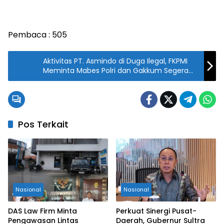
Pembaca :
505
Aktivitas PT. Asmindo di Duga Ilegal, FKPMI
Meminta Mabes Polri dan Gakkum Segera
Bertindak
Pos Terkait
Nasional
Nasional
DAS Law Firm Minta
Perkuat Sinergi Pusat-
Pengawasan Lintas
Daerah, Gubernur Sultra