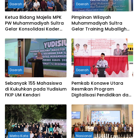
Daerah
Daerah
Ketua Bidang Majelis MPK
Pimpinan Wilayah
PW Muhammadiyah Sultra
Muhammadiyah Sultra
Gelar Konsolidasi Kader
Gelar Training Muballigh
Penguatan Perkaderan
Guna Ciptakan Kader
Potensial untuk Ummat
Daerah
Daerah
Sebanyak 155 Mahasiswa
Pemkab Konawe Utara
di Kukuhkan pada Yudisium
Resmikan Program
FKIP UM Kendari
Digitalisasi Pendidikan dan
PLTS di SDN 5 Asera pada
Peringatan HGN ke-80
Metro Kota
Nasional