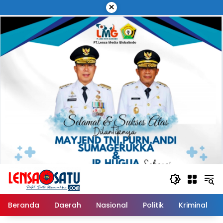
Langsung
×
ke
konten
Beranda
Daerah
Nasional
Politik
Kriminal