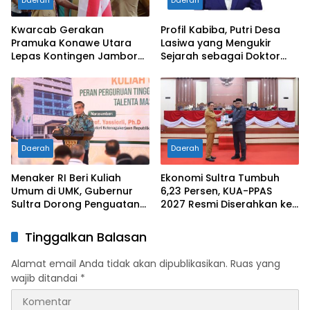
Daerah
Daerah
Kwarcab Gerakan
Profil Kabiba, Putri Desa
Pramuka Konawe Utara
Lasiwa yang Mengukir
Lepas Kontingen Jambore
Sejarah sebagai Doktor
Nasional XII 2026, Bupati
Pertama di Tanah
Ikbar: Tunjukkan Karakter
Kelahirannya
Generasi Muda Konut yang
Disiplin dan Berprestasi
Daerah
Daerah
Menaker RI Beri Kuliah
Ekonomi Sultra Tumbuh
Umum di UMK, Gubernur
6,23 Persen, KUA-PPAS
Sultra Dorong Penguatan
2027 Resmi Diserahkan ke
SDM Hadapi Perubahan
DPRD
Dunia Kerja
Tinggalkan Balasan
Alamat email Anda tidak akan dipublikasikan.
Ruas yang
wajib ditandai
*