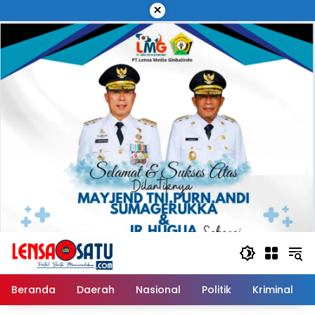
Langsung
×
ke
konten
Beranda
Daerah
Nasional
Politik
Kriminal