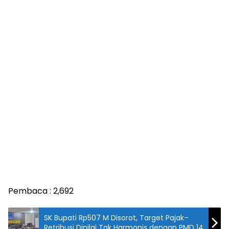
Pembaca :
2,692
SK Bupati Rp507 M Disorot, Target Pajak–
Retribusi Dinilai Tak Harmonis dengan PMD 14