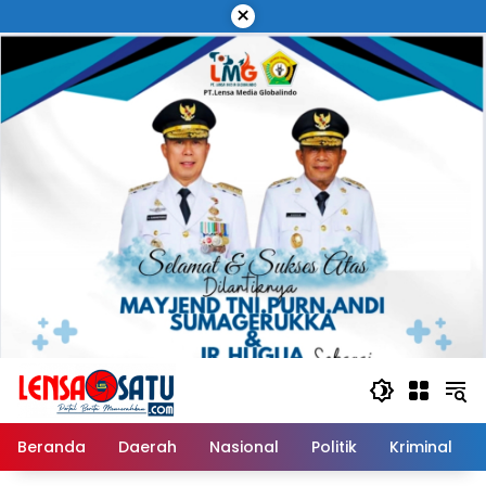
Langsung
×
ke
konten
Beranda
Daerah
Nasional
Politik
Kriminal