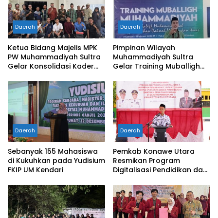
Daerah
Daerah
Ketua Bidang Majelis MPK
Pimpinan Wilayah
PW Muhammadiyah Sultra
Muhammadiyah Sultra
Gelar Konsolidasi Kader
Gelar Training Muballigh
Penguatan Perkaderan
Guna Ciptakan Kader
Potensial untuk Ummat
Daerah
Daerah
Sebanyak 155 Mahasiswa
Pemkab Konawe Utara
di Kukuhkan pada Yudisium
Resmikan Program
FKIP UM Kendari
Digitalisasi Pendidikan dan
PLTS di SDN 5 Asera pada
Peringatan HGN ke-80