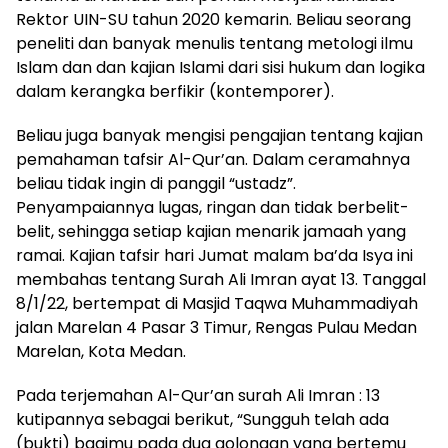
Rektor UIN-SU tahun 2020 kemarin. Beliau seorang
peneliti dan banyak menulis tentang metologi ilmu
Islam dan dan kajian Islami dari sisi hukum dan logika
dalam kerangka berfikir (kontemporer).
Beliau juga banyak mengisi pengajian tentang kajian
pemahaman tafsir Al-Qur’an. Dalam ceramahnya
beliau tidak ingin di panggil “ustadz”.
Penyampaiannya lugas, ringan dan tidak berbelit-
belit, sehingga setiap kajian menarik jamaah yang
ramai. Kajian tafsir hari Jumat malam ba’da Isya ini
membahas tentang Surah Ali Imran ayat 13. Tanggal
8/1/22, bertempat di Masjid Taqwa Muhammadiyah
jalan Marelan 4 Pasar 3 Timur, Rengas Pulau Medan
Marelan, Kota Medan.
Pada terjemahan Al-Qur’an surah Ali Imran : 13
kutipannya sebagai berikut, “Sungguh telah ada
(bukti) bagimu pada dua golongan yang bertemu