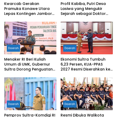
Kwarcab Gerakan
Profil Kabiba, Putri Desa
Pramuka Konawe Utara
Lasiwa yang Mengukir
Lepas Kontingen Jambore
Sejarah sebagai Doktor
Nasional XII 2026, Bupati
Pertama di Tanah
Ikbar: Tunjukkan Karakter
Kelahirannya
Generasi Muda Konut yang
Disiplin dan Berprestasi
Daerah
Daerah
Menaker RI Beri Kuliah
Ekonomi Sultra Tumbuh
Umum di UMK, Gubernur
6,23 Persen, KUA-PPAS
Sultra Dorong Penguatan
2027 Resmi Diserahkan ke
SDM Hadapi Perubahan
DPRD
Dunia Kerja
Daerah
Daerah
Pemprov Sultra-Komdigi RI
Resmi Dibuka Walikota