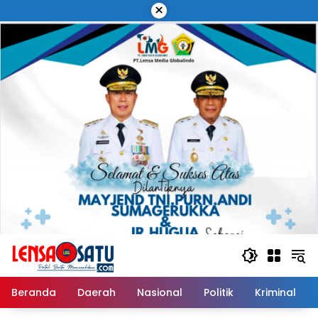
Langsung
×
ke
konten
Beranda
Daerah
Nasional
Politik
Kriminal