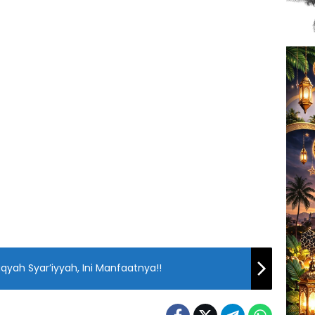
qyah Syar’iyyah, Ini Manfaatnya!!