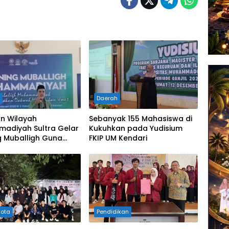
h
Daerah
an Wilayah
Sebanyak 155 Mahasiswa di
adiyah Sultra Gelar
Kukuhkan pada Yudisium
g Muballigh Guna
FKIP UM Kendari
n Kader Potensial
Ummat
Kota
Pendidikan