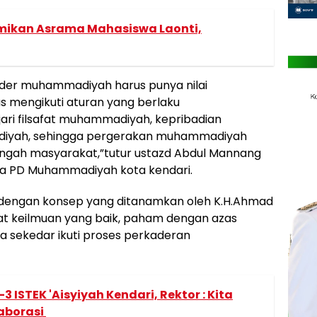
smikan Asrama Mahasiswa Laonti,
ader muhammadiyah harus punya nilai
s mengikuti aturan yang berlaku
ri filsafat muhammadiyah, kepribadian
iyah, sehingga pergerakan muhammadiyah
tengah masyarakat,”tutur ustazd Abdul Mannang
tua PD Muhammadiyah kota kendari.
dengan konsep yang ditanamkan oleh K.H.Ahmad
at keilmuan yang baik, paham dengan azas
a sekedar ikuti proses perkaderan
3 ISTEK 'Aisyiyah Kendari, Rektor : Kita
laborasi