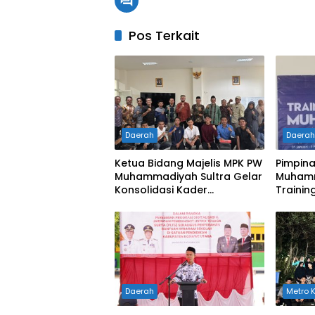
Pos Terkait
Daerah
Daera
Ketua Bidang Majelis MPK PW
Pimpin
Muhammadiyah Sultra Gelar
Muhamm
Konsolidasi Kader
Trainin
Penguatan Perkaderan
Ciptaka
untuk 
Daerah
Metro 