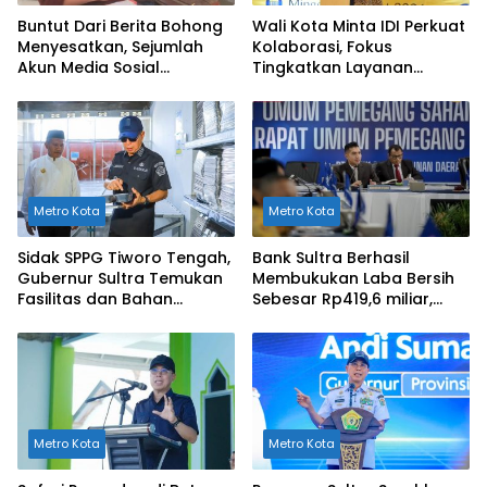
Buntut Dari Berita Bohong
Wali Kota Minta IDI Perkuat
Menyesatkan, Sejumlah
Kolaborasi, Fokus
Akun Media Sosial
Tingkatkan Layanan
Dilaporkan ke Polda Sultra
Kesehatan di Kendari
Metro Kota
Metro Kota
Sidak SPPG Tiworo Tengah,
Bank Sultra Berhasil
Gubernur Sultra Temukan
Membukukan Laba Bersih
Fasilitas dan Bahan
Sebesar Rp419,6 miliar,
Pangan Tak Sesuai
Meningkat dibandingkan
Standar
Capaian Tahun 2024
Metro Kota
Metro Kota