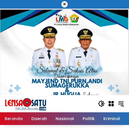
Langsung
×
ke
konten
Beranda
Daerah
Nasional
Politik
Kriminal