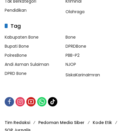
Tak Berkategori
Kriminal
Pendidikan
Olahraga
Tag
Kabupaten Bone
Bone
Bupati Bone
DPRDBone
PolresBone
PBB-P2
Andi Asman Sulaiman
NJOP
DPRD Bone
SiskaKarinaImran
Tim Redaksi
Pedoman Media Siber
Kode Etik
SOP Jurnalis