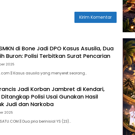
SMKN di Bone Jadi DPO Kasus Asusila, Dua
h Buron: Polisi Terbitkan Surat Pencarian
ber 2025
.com || Kasus asusila yang menyeret seorang…
rancis Jadi Korban Jambret di Kendari,
 Ditangkap Polisi Usai Gunakan Hasil
uk Judi dan Narkoba
er 2025
ATU.COM.|| Dua pria berinisial YS (23)…