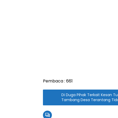
Pembaca :
661
Di Duga Pihak Terkait Kesan 
Tambang Desa Terantang Tida