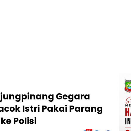
njungpinang Gegara
acok Istri Pakai Parang
ke Polisi
661