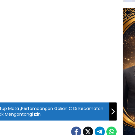
Tutup Mata ,Pertambangan Galian C Di Kecamatan
k Mengontongi Izin