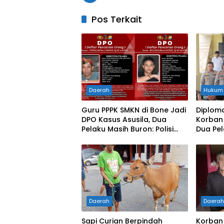
Pos Terkait
Daerah
Hukum
Guru PPPK SMKN di Bone Jadi
Diploma
DPO Kasus Asusila, Dua
Korban 
Pelaku Masih Buron: Polisi
Dua Pel
Terbitkan Surat Pencarian
Usai Gu
untuk 
Daerah
Daera
Sapi Curian Berpindah
Korban 