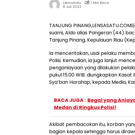
LensaSatu
1 Min Baca
8 Juli 2022
TANJUNG PINANG,LENSASATU.COM||Geg
suami, Aldo alias Pangeran (44) ba
Tanjung Pinang, Kepulauan Riau (Kepr
Ia menceritakan, usai pelaku memba
Polisi. Kemudian, ia juga lanjut men
penganiayaan yang dilakukan pelaku
pukul 15.00 WIB. diungkapkan Kasat 
Sya’ban Harahap, kepada Media, Ka
BACA JUGA :
Begal yang Aniay
Medan di Ringkus Polisi!
Akibat pembacokan itu, korban yang 
bagian kepala sehingga harus dirawa