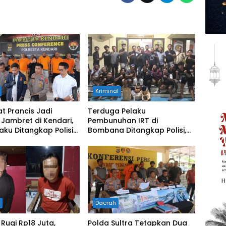
Kriminal
t Prancis Jadi
Terduga Pelaku
Jambret di Kendari,
Pembunuhan IRT di
aku Ditangkap Polisi
Bombana Ditangkap Polisi,
nakan Hasil Curian
Suami Korban Jadi
Judi dan Narkoba
Tersangka
h
Daerah
Rugi Rp18 Juta,
Polda Sultra Tetapkan Dua