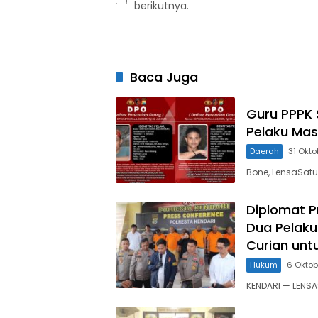
berikutnya.
Baca Juga
Guru PPPK 
Pelaku Masi
Daerah
31 Okto
Bone, LensaSatu
Diplomat P
Dua Pelaku
Curian unt
Hukum
6 Oktob
KENDARI — LENSAS