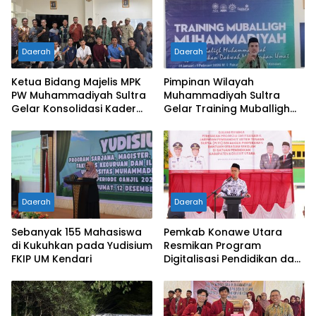
Daerah
Daerah
Ketua Bidang Majelis MPK
Pimpinan Wilayah
PW Muhammadiyah Sultra
Muhammadiyah Sultra
Gelar Konsolidasi Kader
Gelar Training Muballigh
Penguatan Perkaderan
Guna Ciptakan Kader
Potensial untuk Ummat
Daerah
Daerah
Sebanyak 155 Mahasiswa
Pemkab Konawe Utara
di Kukuhkan pada Yudisium
Resmikan Program
FKIP UM Kendari
Digitalisasi Pendidikan dan
PLTS di SDN 5 Asera pada
Peringatan HGN ke-80