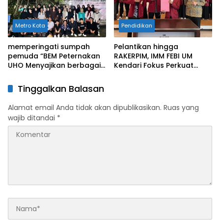
Metro Kota
Pendidikan
memperingati sumpah
Pelantikan hingga
pemuda “BEM Peternakan
RAKERPIM, IMM FEBI UM
UHO Menyajikan berbagai
Kendari Fokus Perkuat
kegiatan”
Kolaborasi dan Integritas
Kader
Tinggalkan Balasan
Alamat email Anda tidak akan dipublikasikan.
Ruas yang
wajib ditandai
*