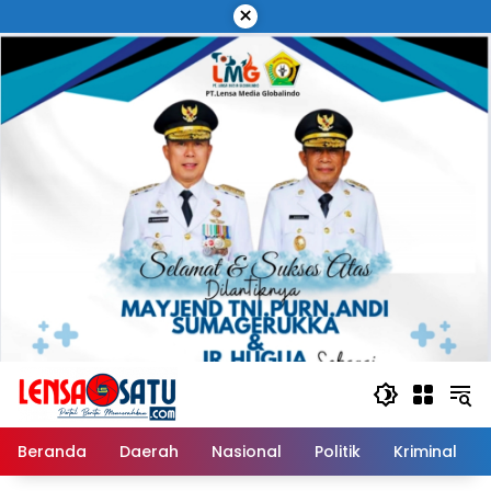
Langsung
×
ke
konten
Beranda
Daerah
Nasional
Politik
Kriminal