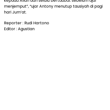
kepada Allah dan selalu bertaubat sebelum ajal
menjemput”, “ujar Antony menutup tausiyah di pagi
hari Jum’at.
Reporter : Rudi Hartono
Editor : Agustian