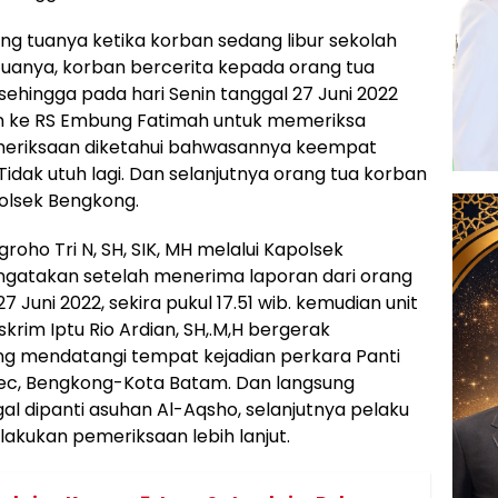
ng tuanya ketika korban sedang libur sekolah
uanya, korban bercerita kepada orang tua
sehingga pada hari Senin tanggal 27 Juni 2022
 ke RS Embung Fatimah untuk memeriksa
emeriksaan diketahui bahwasannya keempat
idak utuh lagi. Dan selanjutnya orang tua korban
olsek Bengkong.
oho Tri N, SH, SIK, MH melalui Kapolsek
engatakan setelah menerima laporan dari orang
 Juni 2022, sekira pukul 17.51 wib. kemudian unit
krim Iptu Rio Ardian, SH,.M,H bergerak
ng mendatangi tempat kejadian perkara Panti
ec, Bengkong-Kota Batam. Dan langsung
 dipanti asuhan Al-Aqsho, selanjutnya pelaku
lakukan pemeriksaan lebih lanjut.