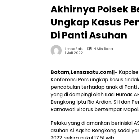
Akhirnya Polsek B
Ungkap Kasus Pen
Di Panti Asuhan
LensaSatu
4 Min Baca
1 Juli 2022
Batam,Lensasatu.com||-
Kapolsek
Konferensi Pers ungkap kasus tind
pencabulan terhadap anak di Panti
yang di dampingi oleh Kasi Humas AK
Bengkong Iptu Rio Ardian, SH dan 
Ratnawati Sitorus bertempat Mapol
Pelaku yang di amankan berinisial A
asuhan Al Aqsho Bengkong sadai yan
2022, sekira pukul 17.51 wib.