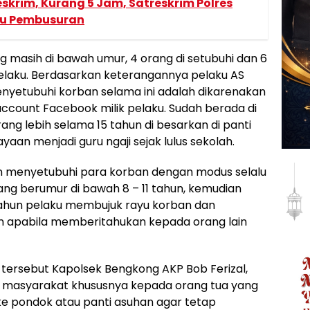
eskrim, Kurang 5 Jam, Satreskrim Polres
ku Pembusuran
 masih di bawah umur, 4 orang di setubuhi dan 6
pelaku. Berdasarkan keterangannya pelaku AS
yetubuhi korban selama ini adalah dikarenakan
 account Facebook milik pelaku. Sudah berada di
ang lebih selama 15 tahun di besarkan di panti
yaan menjadi guru ngaji sejak lulus sekolah.
n menyetubuhi para korban dengan modus selalu
ng berumur di bawah 8 – 11 tahun, kemudian
 tahun pelaku membujuk rayu korban dan
apabila memberitahukan kepada orang lain
tersebut Kapolsek Bengkong AKP Bob Ferizal,
ga masyarakat khususnya kepada orang tua yang
 ke pondok atau panti asuhan agar tetap