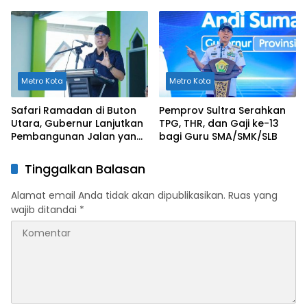
Pangan Tak Sesuai
Meningkat dibandingkan
Standar
Capaian Tahun 2024
Metro Kota
Metro Kota
Safari Ramadan di Buton
Pemprov Sultra Serahkan
Utara, Gubernur Lanjutkan
TPG, THR, dan Gaji ke-13
Pembangunan Jalan yang
bagi Guru SMA/SMK/SLB
Rusak Berat di 2026
Tinggalkan Balasan
Alamat email Anda tidak akan dipublikasikan.
Ruas yang
wajib ditandai
*