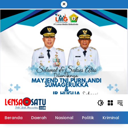
Langsung
×
ke
konten
Beranda
Daerah
Nasional
Politik
Kriminal