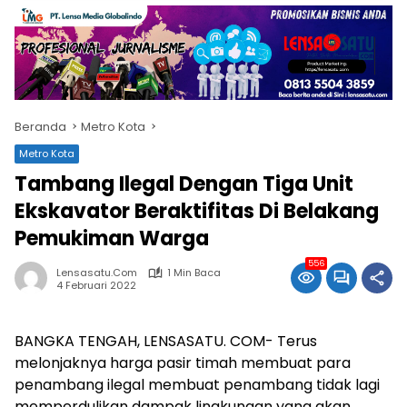
Beranda
Metro Kota
Metro Kota
Tambang Ilegal Dengan Tiga Unit
Ekskavator Beraktifitas Di Belakang
Pemukiman Warga
556
Lensasatu.com
1 Min Baca
4 Februari 2022
BANGKA TENGAH, LENSASATU. COM- Terus
melonjaknya harga pasir timah membuat para
penambang ilegal membuat penambang tidak lagi
memperdulikan dampak lingkungan yang akan