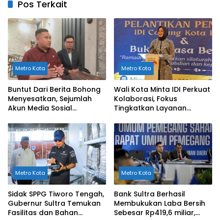
Pos Terkait
Metro Kota
Metro Kota
Buntut Dari Berita Bohong
Wali Kota Minta IDI Perkuat
Menyesatkan, Sejumlah
Kolaborasi, Fokus
Akun Media Sosial
Tingkatkan Layanan
Dilaporkan ke Polda Sultra
Kesehatan di Kendari
Metro Kota
Metro Kota
Sidak SPPG Tiworo Tengah,
Bank Sultra Berhasil
Gubernur Sultra Temukan
Membukukan Laba Bersih
Fasilitas dan Bahan
Sebesar Rp419,6 miliar,