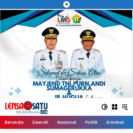
Langsung
×
ke
konten
Beranda
Daerah
Nasional
Politik
Kriminal