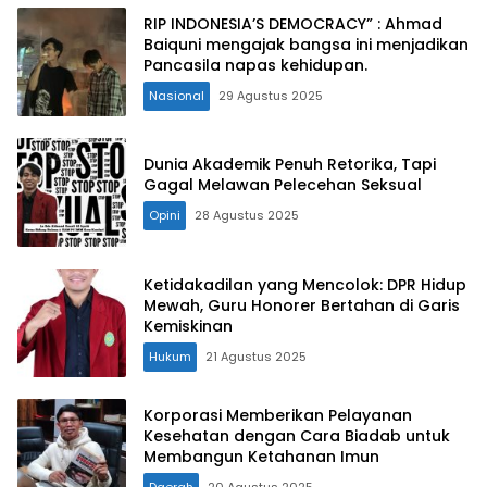
RIP INDONESIA’S DEMOCRACY” : Ahmad
Baiquni mengajak bangsa ini menjadikan
Pancasila napas kehidupan.
Nasional
29 Agustus 2025
Dunia Akademik Penuh Retorika, Tapi
Gagal Melawan Pelecehan Seksual
Opini
28 Agustus 2025
Ketidakadilan yang Mencolok: DPR Hidup
Mewah, Guru Honorer Bertahan di Garis
Kemiskinan
Hukum
21 Agustus 2025
Korporasi Memberikan Pelayanan
Kesehatan dengan Cara Biadab untuk
Membangun Ketahanan Imun
Daerah
20 Agustus 2025