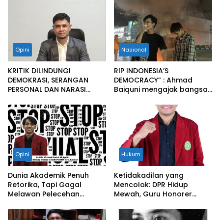
Opini
Nasional
KRITIK DILINDUNGI
RIP INDONESIA’S
DEMOKRASI, SERANGAN
DEMOCRACY” : Ahmad
PERSONAL DAN NARASI
Baiquni mengajak bangsa
“GUBERNUR BAYANGAN”
ini menjadikan Pancasila
ADALAH PENYESATAN PUBLIK
napas kehidupan.
Opini
Hukum
Dunia Akademik Penuh
Ketidakadilan yang
Retorika, Tapi Gagal
Mencolok: DPR Hidup
Melawan Pelecehan
Mewah, Guru Honorer
Seksual
Bertahan di Garis
Kemiskinan